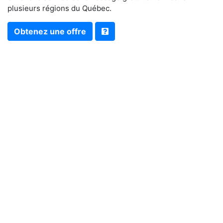
plusieurs régions du Québec.
Obtenez une offre
PROGRAMME DE
RECYCLAGE
AUTOMOBILE
Recycler c’est payant!
Lorsque vous prenez la décision de faire recycler
votre véhicule, vous devez choisir une entreprise
reconnue qui respecte les lois
environnementales, mais qui saura aussi vous