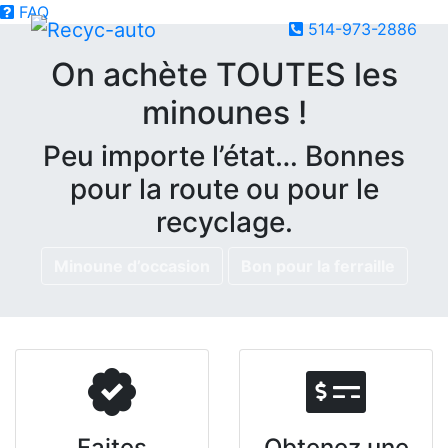
FAQ
514-973-2886
On achète TOUTES les
minounes !
Peu importe l’état… Bonnes
pour la route ou pour le
recyclage.
Minoune d’occasion
Bon pour la ferraille
Faites
Obtenez une