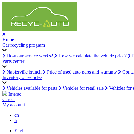
Home
Car recycling program
How our service works?
How we calculate the vehicle price?
P
Parts center
Napierville branch
Price of used auto parts and warranty
Contac
Inventory of vehicles
Vehicles available for parts
Vehicles for retail sale
Vehicles for 
Interac
Career
My account
en
fr
English