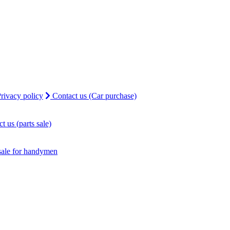
rivacy policy
Contact us (Car purchase)
t us (parts sale)
sale for handymen