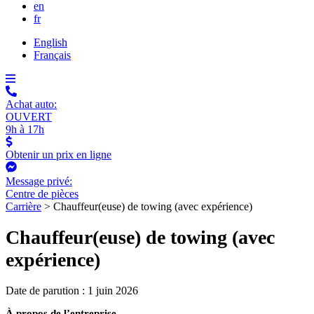
en
fr
English
Français
Achat auto:
OUVERT
9h à 17h
Obtenir un prix en ligne
Message privé:
Centre de pièces
Carrière
>
Chauffeur(euse) de towing (avec expérience)
Chauffeur(euse) de towing (avec
expérience)
Date de parution : 1 juin 2026
À propos de l’entreprise