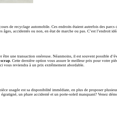
 cours de recyclage automobile. Ces endroits étaient autrefois des parcs
es âges, accidentés ou non, en état de marche ou pas. C’est l’endroit id
être une transaction onéreuse. Néanmoins, il est souvent possible d’évit
 scrap
. Cette dernière option vous assure le meilleur prix pour votre p
le-ci vous reviendra à un prix extrêmement abordable.
pièce usagée est sa disponibilité immédiate, en plus de proposer plusi
 égratigné, un phare accidenté et un porte-soleil manquant? Venez démon